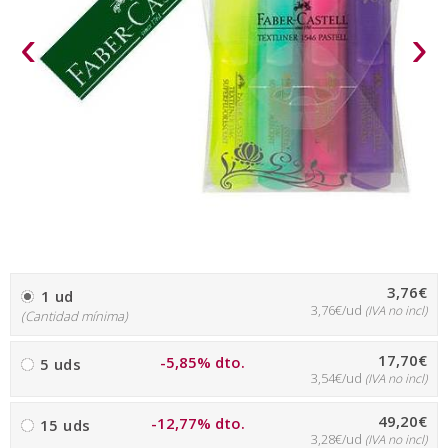
‹
›
3,76€
1 ud
3,76€/ud
(IVA no incl)
(Cantidad mínima)
17,70€
-5,85% dto.
5 uds
3,54€/ud
(IVA no incl)
49,20€
-12,77% dto.
15 uds
3,28€/ud
(IVA no incl)