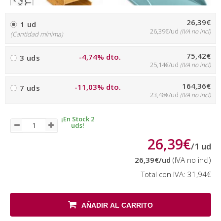
26,39€
1 ud
26,39€/ud
(IVA no incl)
(Cantidad mínima)
75,42€
-4,74% dto.
3 uds
25,14€/ud
(IVA no incl)
164,36€
-11,03% dto.
7 uds
23,48€/ud
(IVA no incl)
¡En Stock 2
uds!
26,39€
/
1
ud
26,39€
/ud
(IVA no incl)
Total con IVA:
31,94€
AÑADIR AL CARRITO