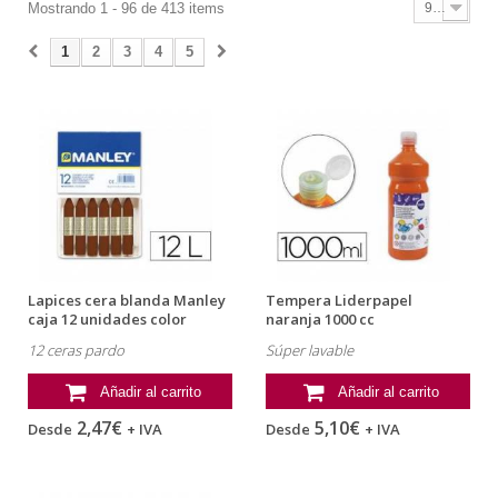
Mostrando 1 - 96 de 413 items
96
1
2
3
4
5
Lapices cera blanda Manley
Tempera Liderpapel
caja 12 unidades color
naranja 1000 cc
pardo
12 ceras pardo
Súper lavable
Añadir al carrito
Añadir al carrito
2,47€
5,10€
Desde
+ IVA
Desde
+ IVA