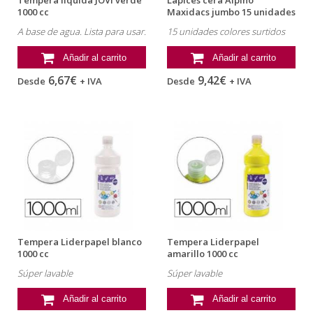
Tempera liquida JOVI verde
Lapices cera Alpino
1000 cc
Maxidacs jumbo 15 unidades
colores...
A base de agua. Lista para usar.
15 unidades colores surtidos
Añadir al carrito
Añadir al carrito
6,67€
9,42€
Desde
+ IVA
Desde
+ IVA
Tempera Liderpapel blanco
Tempera Liderpapel
1000 cc
amarillo 1000 cc
Súper lavable
Súper lavable
Añadir al carrito
Añadir al carrito