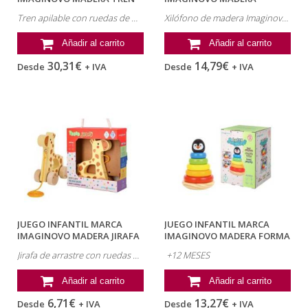
FIGURAS...
XILOFONO...
Tren apilable con ruedas de madera Imaginovo + 18 meses
Xilófono de madera Imaginovo con forma de cocodrilo + 18 meses
Añadir al carrito
Añadir al carrito
30,31€
14,79€
Desde
+ IVA
Desde
+ IVA
JUEGO INFANTIL MARCA
JUEGO INFANTIL MARCA
IMAGINOVO MADERA JIRAFA
IMAGINOVO MADERA FORMA
PARA...
DE PINGUINO...
Jirafa de arrastre con ruedas de madera Imaginovo +12 meses
+12 MESES
Añadir al carrito
Añadir al carrito
6,71€
13,27€
Desde
+ IVA
Desde
+ IVA