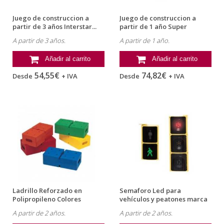
Juego de construccion a
Juego de construccion a
partir de 3 años Interstar...
partir de 1 año Super
Bloques...
A partir de 3 años.
A partir de 1 año.
Añadir al carrito
Añadir al carrito
54,55€
74,82€
Desde
+ IVA
Desde
+ IVA
Ladrillo Reforzado en
Semaforo Led para
Polipropileno Colores
vehículos y peatones marca
Surtidos...
Amaya
A partir de 2 años.
A partir de 2 años.