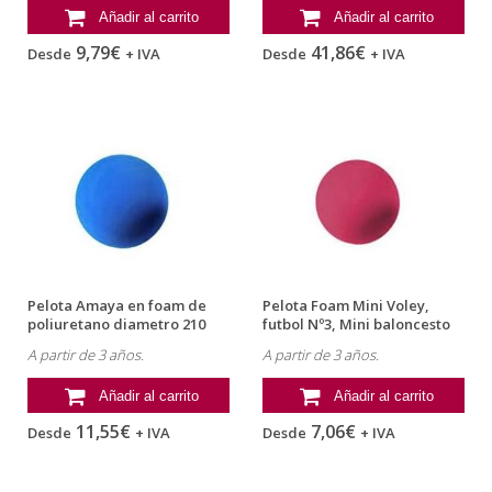
Añadir al carrito
Añadir al carrito
9,79€
41,86€
Desde
+ IVA
Desde
+ IVA
Pelota Amaya en foam de
Pelota Foam Mini Voley,
poliuretano diametro 210
futbol Nº3, Mini baloncesto
mm...
160...
A partir de 3 años.
A partir de 3 años.
Añadir al carrito
Añadir al carrito
11,55€
7,06€
Desde
+ IVA
Desde
+ IVA