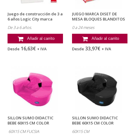
Juego de construcción de 3 a
JUEGO MARCA DISET DE
6 años Logic City marca
MESA BLOQUES BLANDITOS
Goula
0 A 24 MESES
De 3 a 6 años.
0 a 24 meses
Añadir al carrito
Añadir al carrito
16,63€
33,97€
Desde
+ IVA
Desde
+ IVA
SILLON SUMO DIDACTIC
SILLON SUMO DIDACTIC
BEBE 60X15 CM COLOR
BEBE 60X15 CM COLOR
FUCSIA
NEGRO
60X15 CM FUCSIA
60X15 CM