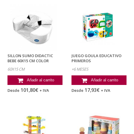
SILLON SUMO DIDACTIC
JUEGO GOULA EDUCATIVO
BEBE 60X15 CM COLOR
PRIMEROS
BLANCO
DESCUBRIMIENTOS +6
60X15 CM
+6 MESES
MESES
Añadir al carrito
Añadir al carrito
101,80€
17,93€
Desde
+ IVA
Desde
+ IVA