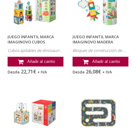
JUEGO INFANTIL MARCA
JUEGO INFANTIL MARCA
IMAGINOVO CUBOS
IMAGINOVO MADERA
APILABLES NIDOS...
CONSTRUCCION DE...
Cubos apilables de dinosaurios Imaginovo – 12 piezas + 12 meses
Bloques de construcción de madera Imaginovo – 100 piezas + 12 meses
Añadir al carrito
Añadir al carrito
22,71€
26,08€
Desde
+ IVA
Desde
+ IVA