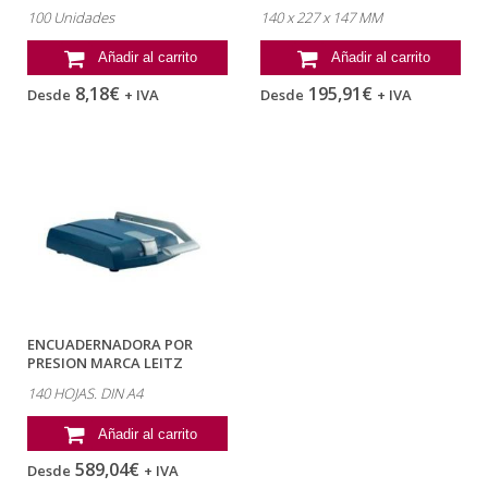
-CAJA DE 100
TROQUELES
100 Unidades
140 x 227 x 147 MM
Añadir al carrito
Añadir al carrito
8,18€
195,91€
Desde
+ IVA
Desde
+ IVA
ENCUADERNADORA POR
PRESION MARCA LEITZ
IMPRESSBIND 140...
140 HOJAS. DIN A4
Añadir al carrito
589,04€
Desde
+ IVA