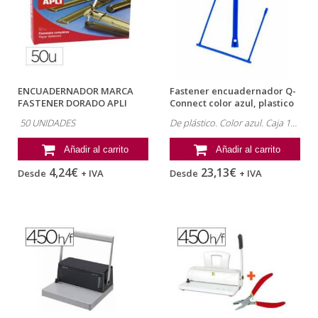
ENCUADERNADOR MARCA
Fastener encuadernador Q-
FASTENER DORADO APLI
Connect color azul, plastico
CAJA DE 50 UNIDADES
50 UNIDADES
De plástico. Color azul. Caja 100 uds.
Añadir al carrito
Añadir al carrito
4,24€
23,13€
Desde
+ IVA
Desde
+ IVA