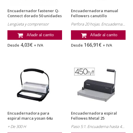
Encuadernador fastener Q-
Encuadernadora manual
Connect dorado 50 unidades
Fellowers canutillo
Lengüeta y comprensor
Perfora 20 hojas. Encuaderna 500 hojas
Añadir al carrito
Añadir al carrito
4,03€
166,91€
Desde
+ IVA
Desde
+ IVA
Encuadernadora para
Encuadernadora espiral
espiral marca yosan 64u
Fellowes Metal 25
paso 5:1...
+ De 300 H
Paso 5:1. Encuaderna hasta 450 hojas.