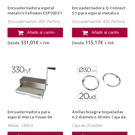
Encuadernadora espiral
Encuadernadora Q-Connect
metalico Fellowes ESP100 5:1
5:1 para espiral metalico
Encuadernación: 450. Perforación: 20.
Encuadernación: 450. Perforación: 10.
Añadir al carrito
Añadir al carrito
331,01€
115,17€
Desde
+ IVA
Desde
+ IVA
Encuadernadora para
Anillas bisagra niqueladas
espiral marca Yosan 64
n.2 diametro 30 mm. Caja de
perfora 20 h...
20
Mixtas. +300 H
Caja de 20 anillas.