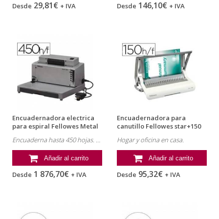
29,81€
146,10€
Desde
+ IVA
Desde
+ IVA
Encuadernadora electrica
Encuadernadora para
para espiral Fellowes Metal
canutillo Fellowes star+150
E-200r
perfora...
Encuaderna hasta 450 hojas. Perforación hasta 20 hojas/80 g. Referencia: 0037702.
Hogar y oficina en casa.
Añadir al carrito
Añadir al carrito
1 876,70€
95,32€
Desde
+ IVA
Desde
+ IVA