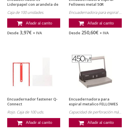
Liderpapel con arandela de
Fellowes metal 50R
18 mm
Caja de 100 unidades.
Encuadernadora para espiral fellowes metal 50r perfora 12 hojas tamaã‘o a4 paso 5:1 incluye alicates de corte
Añadir al carrito
Añadir al carrito
3,97€
250,60€
Desde
+ IVA
Desde
+ IVA
Encuadernador fastener Q-
Encuadernadora para
Connect
espiral metalico FELLOWES
ESP50
Rojo. Caja de 100 uds.
Capacidad de perforación máxima: 20 hojas. Encuaderna hasta 330 hojas. Tamaño de perforación: DIN A4. Referencia: 30050.
Añadir al carrito
Añadir al carrito