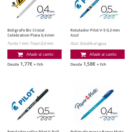
Boligrafo Bic Cristal
Rotulador Pilot V-5 0,3 mm
Celebration Plata 0,4 mm
Azul
Tinta Negra
Punta 1 mm. Trazo 0,4 mm.
Azul. Soluble al agua.
Añadir al carrito
Añadir al carrito
1,77€
1,58€
Desde
+ IVA
Desde
+ IVA
Rotulador roller Pilot V-Ball
Bolígrafo marca Paper Mate