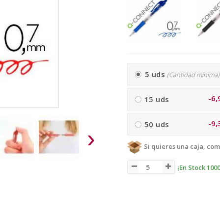
5 uds
(Cantidad mínima)
-6,
15 uds
-9,
50 uds
›
Si quieres una caja, com
¡En Stock 1000