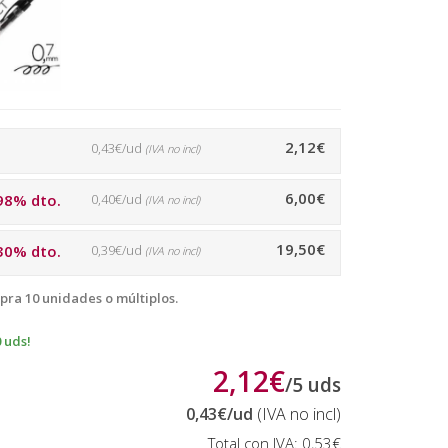
2,12€
0,43€/ud
(IVA no incl)
6,00€
98% dto.
0,40€/ud
(IVA no incl)
19,50€
30% dto.
0,39€/ud
(IVA no incl)
pra 10 unidades o múltiplos.
 uds!
2,12€
/
5
uds
0,43€
/ud
(IVA no incl)
Total con IVA:
0,53€