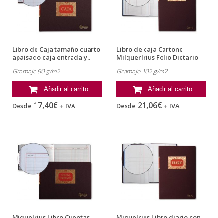
Libro de Caja tamaño cuarto
Libro de caja Cartone
apaisado caja entrada y...
Milquerlrius Folio Dietario
Gramaje 90 g/m2
Gramaje 102 g/m2
Añadir al carrito
Añadir al carrito
17,40€
21,06€
Desde
+ IVA
Desde
+ IVA
Miquelrius Libro Cuentas
Miquelrius Libro diario con