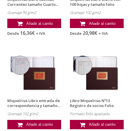
Corrientes tamaño Cuarto...
100 hojas y tamaño folio
Gramaje 90 g/m2
Gramaje 102 g/m2
Añadir al carrito
Añadir al carrito
16,36€
20,98€
Desde
+ IVA
Desde
+ IVA
Miquelrius Libro entrada de
Libro Miquelrius Nº13
correspondencia y tamaño...
Registro de socios Folio
apaisado
Gramaje 102 g/m2
Formato folio apaisado.
Añadir al carrito
Añadir al carrito