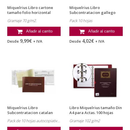
Miquelrius Libro cartone
Miquelrius Libro
tamaño folio horizontal
Subcontratacion gallego
tamaño folio
Gramaje 70 g/m2.
Pack 10 hojas
Añadir al carrito
Añadir al carrito
9,99€
4,02€
Desde
+ IVA
Desde
+ IVA
Miquelrius Libro
Libro Miquelrius tamaño Din
Subcontratacion catalan
A4 para Actas. 100 hojas
tamaño folio
Pack de 10 hojas autocopiativas
Gramaje 102 g/m2