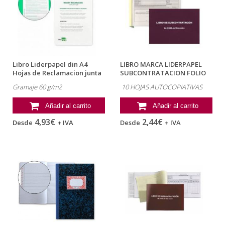
Libro Liderpapel din A4
LIBRO MARCA LIDERPAPEL
Hojas de Reclamacion junta
SUBCONTRATACION FOLIO
de...
JUEGO DE 10...
Gramaje 60 g/m2
10 HOJAS AUTOCOPIATIVAS
Añadir al carrito
Añadir al carrito
4,93€
2,44€
Desde
+ IVA
Desde
+ IVA