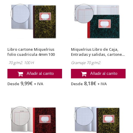
Libro cartone Miquelrius
Miquelrius Libro de Caja,
folio cuadricula 4mm 100
Entradas y salidas, cartone...
hojas
70 g/m2. 100 H
Gramaje 70 g/m2.
Añadir al carrito
Añadir al carrito
9,99€
8,18€
Desde
+ IVA
Desde
+ IVA