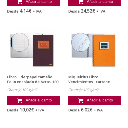
Añadir al carrito
Añadir al carrito
4,14€
24,52€
Desde
+ IVA
Desde
+ IVA
Libro Liderpapel tamaño
Miquelrius Libro
Folio encolado de Actas. 100
Vencimientos , cartone
hojas
tamaño Cuarto...
Gramaje 102 g/m2.
Gramaje 102 g/m2.
Añadir al carrito
Añadir al carrito
10,02€
6,02€
Desde
+ IVA
Desde
+ IVA