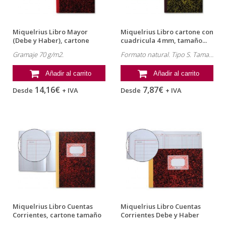
Miquelrius Libro Mayor
Miquelrius Libro cartone con
(Debe y Haber), cartone
cuadricula 4 mm, tamaño...
tamaño...
Gramaje 70 g/m2.
Formato natural. Tipo S. Tamaño folio. Papel de 70 g/m2.
Añadir al carrito
Añadir al carrito
14,16€
7,87€
Desde
+ IVA
Desde
+ IVA
Miquelrius Libro Cuentas
Miquelrius Libro Cuentas
Corrientes, cartone tamaño
Corrientes Debe y Haber
folio
cartone...