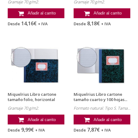
Gramaje 70 g/m2.
Gramaje 70 g/m2.
Añadir al carrito
Añadir al carrito
14,16€
8,18€
Desde
+ IVA
Desde
+ IVA
Miquelrius Libro cartone
Miquelrius Libro cartone
tamaño folio, horizontal
tamaño cuarto y 100 hojas...
apaisado
Gramaje 70 g/m2.
Formato natural. Tipo S. Tamaño cuarto. Papel de 70 g/m2.
Añadir al carrito
Añadir al carrito
9,99€
7,87€
Desde
+ IVA
Desde
+ IVA