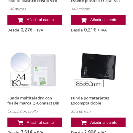
Esselte plastico cristal 93 x
Esselte plastico cristal 83 x
138 mm
122 mm
140 micras
140 micras
Añadir al carrito
Añadir al carrito
0,27€
0,21€
Desde
+ IVA
Desde
+ IVA
Funda multitaladro con
Funda portatarjetas
fuelle marca Q-Connect Din
Excompta doble
A4 180...
transparente
Cristal. Con fuelle.
85 x 60 mm.
Añadir al carrito
Añadir al carrito
7,51€
2,99€
Desde
+ IVA
Desde
+ IVA