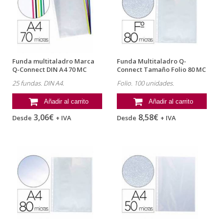
Funda multitaladro Marca
Funda Multitaladro Q-
Q-Connect DIN A4 70 MC
Connect Tamaño Folio 80 MC
Cristal...
Piel de...
25 fundas. DIN A4.
Folio. 100 unidades.
Añadir al carrito
Añadir al carrito
3,06€
8,58€
Desde
+ IVA
Desde
+ IVA