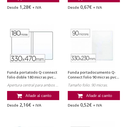
1,28€
0,67€
Desde
+ IVA
Desde
+ IVA
Funda portatodo Q-connect
Funda portadocumento Q-
folio doble 180 micras pvc...
Connect folio 90 micras pvc...
Apertura central para ambos cuerpos.
Tamaño folio. 90 micras.
Añadir al carrito
Añadir al carrito
2,16€
0,52€
Desde
+ IVA
Desde
+ IVA