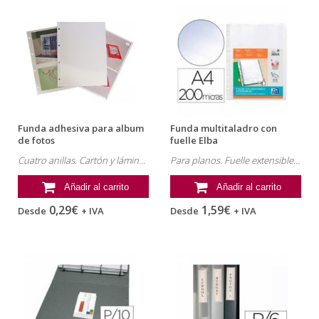
Funda adhesiva para album
Funda multitaladro con
de fotos
fuelle Elba
Cuatro anillas. Cartón y lámina protectora de PVC.
Para planos. Fuelle extensible. Tamaño Din A4. Uñero.
Añadir al carrito
Añadir al carrito
0,29€
1,59€
Desde
+ IVA
Desde
+ IVA