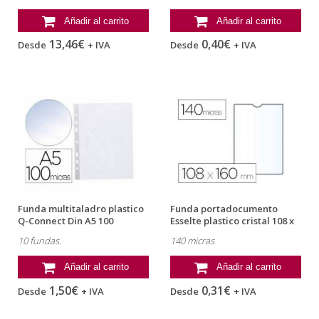
Añadir al carrito
Añadir al carrito
13,46€
0,40€
Desde
+ IVA
Desde
+ IVA
Funda multitaladro plastico
Funda portadocumento
Q-Connect Din A5 100
Esselte plastico cristal 108 x
micras...
160 mm
10 fundas.
140 micras
Añadir al carrito
Añadir al carrito
1,50€
0,31€
Desde
+ IVA
Desde
+ IVA