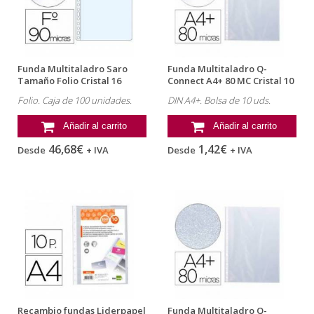
Funda Multitaladro Saro
Funda Multitaladro Q-
Tamaño Folio Cristal 16
Connect A4+ 80 MC Cristal 10
taladros...
uds
Folio. Caja de 100 unidades.
DIN A4+. Bolsa de 10 uds.
Añadir al carrito
Añadir al carrito
46,68€
1,42€
Desde
+ IVA
Desde
+ IVA
Recambio fundas Liderpapel
Funda Multitaladro Q-