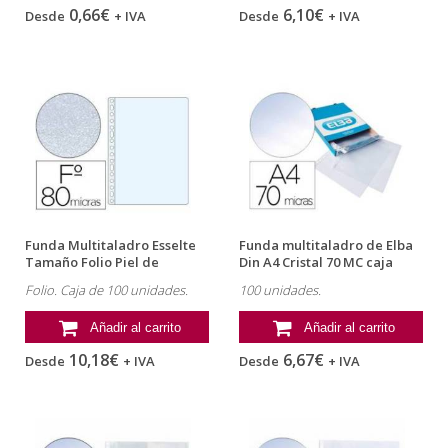
0,66€
6,10€
Desde
+ IVA
Desde
+ IVA
Funda Multitaladro Esselte
Funda multitaladro de Elba
Tamaño Folio Piel de
Din A4 Cristal 70 MC caja
Naranja...
100...
Folio. Caja de 100 unidades.
100 unidades.
Añadir al carrito
Añadir al carrito
10,18€
6,67€
Desde
+ IVA
Desde
+ IVA