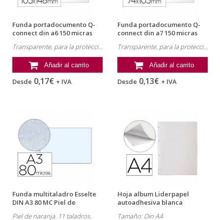
Funda portadocumento Q-
Funda portadocumento Q-
connect din a6 150 micras
connect din a7 150 micras
pvc...
pvc...
Transparente, para la protección y presentación de documentos.
Transparente, para la protección y presentación de documentos.
Añadir al carrito
Añadir al carrito
0,17€
0,13€
Desde
+ IVA
Desde
+ IVA
Funda multitaladro Esselte
Hoja album Liderpapel
DIN A3 80 MC Piel de
autoadhesiva blanca
naranja...
Piel de naranja. 11 taladros.
Tamaño: Din A4