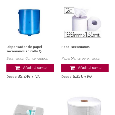
Dispensador de papel
Papel secamanos
secamanos en rollo Q-
CONNECT
Secamanos. Con cerradura.
Papel blanco para manos.
Añadir al carrito
Añadir al carrito
35,24€
6,35€
Desde
+ IVA
Desde
+ IVA