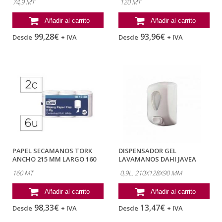
74,9 MT
120 MT
Añadir al carrito
Añadir al carrito
99,28€
93,96€
Desde
+ IVA
Desde
+ IVA
PAPEL SECAMANOS TORK
DISPENSADOR GEL
ANCHO 215 MM LARGO 160
LAVAMANOS DAHI JAVEA
MT 2 CAPAS...
COLOR BLANCO...
160 MT
0,9L. 210X128X90 MM
Añadir al carrito
Añadir al carrito
98,33€
13,47€
Desde
+ IVA
Desde
+ IVA