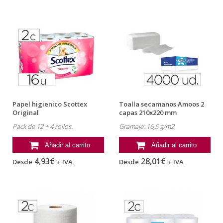
Papel higienico Scottex
Toalla secamanos Amoos 2
Original
capas 210x220 mm
Pack de 12 + 4 rollos.
Gramaje: 16,5 g/m2.
Añadir al carrito
Añadir al carrito
4,93€
28,01€
Desde
+ IVA
Desde
+ IVA