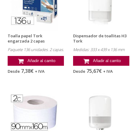
Toalla papel Tork
Dispensador de toallitas H3
engarzada 2 capas
Tork
Paquete 136 unidades. 2 capas.
Medidas: 333 x 439 x 136 mm
Añadir al carrito
Añadir al carrito
7,38€
75,67€
Desde
+ IVA
Desde
+ IVA