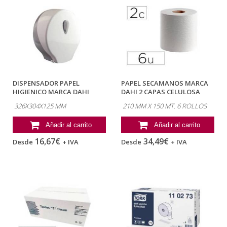
DISPENSADOR PAPEL
PAPEL SECAMANOS MARCA
HIGIENICO MARCA DAHI
DAHI 2 CAPAS CELULOSA
JAVEA JUMBO ABS...
LISA 210 MM X...
326X304X125 MM
210 MM X 150 MT. 6 ROLLOS
Añadir al carrito
Añadir al carrito
16,67€
34,49€
Desde
+ IVA
Desde
+ IVA