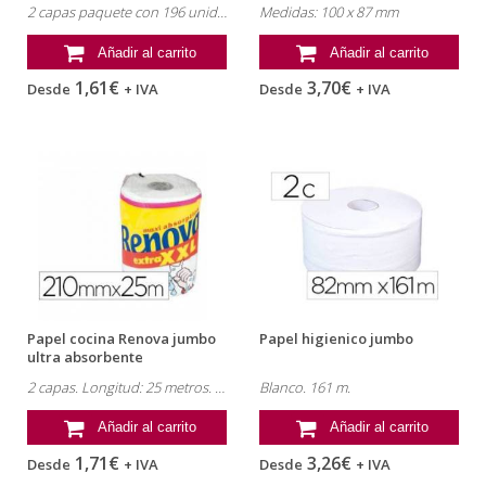
cm 2 capas...
2 capas paquete con 196 unidades
Medidas: 100 x 87 mm
Añadir al carrito
Añadir al carrito
1,61€
3,70€
Desde
+ IVA
Desde
+ IVA
Papel cocina Renova jumbo
Papel higienico jumbo
ultra absorbente
2 capas. Longitud: 25 metros. Ultra absorbente.
Blanco. 161 m.
Añadir al carrito
Añadir al carrito
1,71€
3,26€
Desde
+ IVA
Desde
+ IVA