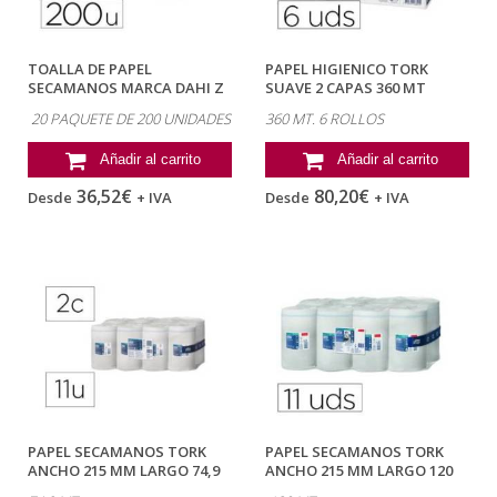
TOALLA DE PAPEL
PAPEL HIGIENICO TORK
SECAMANOS MARCA DAHI Z
SUAVE 2 CAPAS 360 MT
ECOPASTA 2 CAPAS...
PARA...
20 PAQUETE DE 200 UNIDADES
360 MT. 6 ROLLOS
Añadir al carrito
Añadir al carrito
36,52€
80,20€
Desde
+ IVA
Desde
+ IVA
PAPEL SECAMANOS TORK
PAPEL SECAMANOS TORK
ANCHO 215 MM LARGO 74,9
ANCHO 215 MM LARGO 120
MT 2 CAPAS...
MT 1 CAPA...