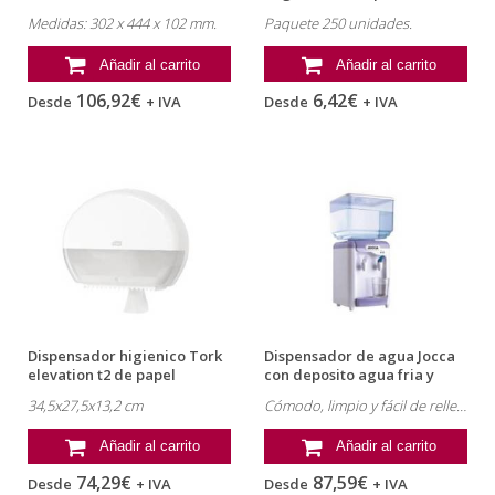
unidades
Medidas: 302 x 444 x 102 mm.
Paquete 250 unidades.
Añadir al carrito
Añadir al carrito
106,92€
6,42€
Desde
+ IVA
Desde
+ IVA
Dispensador higienico Tork
Dispensador de agua Jocca
elevation t2 de papel
con deposito agua fria y
del...
34,5x27,5x13,2 cm
Cómodo, limpio y fácil de rellenar.
Añadir al carrito
Añadir al carrito
74,29€
87,59€
Desde
+ IVA
Desde
+ IVA