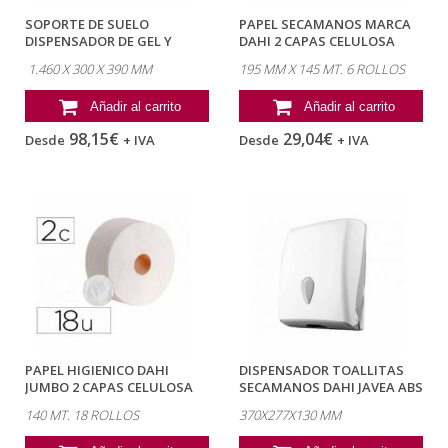
SOPORTE DE SUELO
PAPEL SECAMANOS MARCA
DISPENSADOR DE GEL Y
DAHI 2 CAPAS CELULOSA
GUANTES DE ACERO...
GOFRADA 195...
1.460 X 300 X 390 MM
195 MM X 145 MT. 6 ROLLOS
Añadir al carrito
Añadir al carrito
98,15€
29,04€
Desde
+ IVA
Desde
+ IVA
PAPEL HIGIENICO DAHI
DISPENSADOR TOALLITAS
JUMBO 2 CAPAS CELULOSA
SECAMANOS DAHI JAVEA ABS
BLANCA 140 MT...
BLANCO...
140 MT. 18 ROLLOS
370X277X130 MM