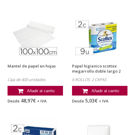
Mantel de papel en hojas
Papel higienico scottex
megarrollo doble largo 2
capas...
Caja de 400 unidades.
6 ROLLOS. 2 CAPAS
Añadir al carrito
Añadir al carrito
48,97€
5,03€
Desde
+ IVA
Desde
+ IVA