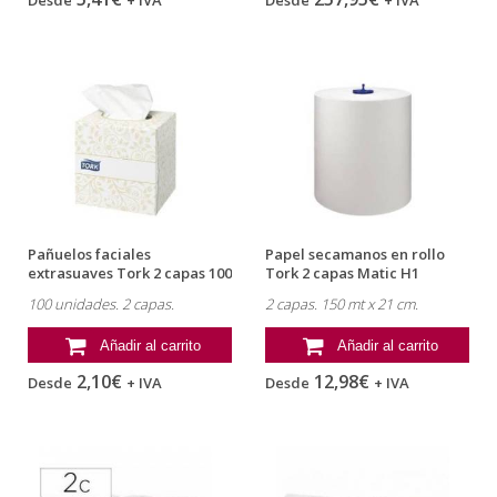
Pañuelos faciales
Papel secamanos en rollo
extrasuaves Tork 2 capas 100
Tork 2 capas Matic H1
unidades
Advance
100 unidades. 2 capas.
2 capas. 150 mt x 21 cm.
Añadir al carrito
Añadir al carrito
2,10€
12,98€
Desde
+ IVA
Desde
+ IVA