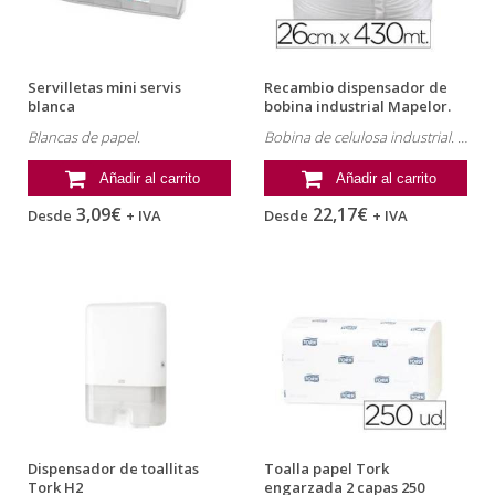
Servilletas mini servis
Recambio dispensador de
blanca
bobina industrial Mapelor.
Bobina...
Blancas de papel.
Bobina de celulosa industrial. 430 m largo
Añadir al carrito
Añadir al carrito
3,09€
22,17€
Desde
+ IVA
Desde
+ IVA
Dispensador de toallitas
Toalla papel Tork
Tork H2
engarzada 2 capas 250