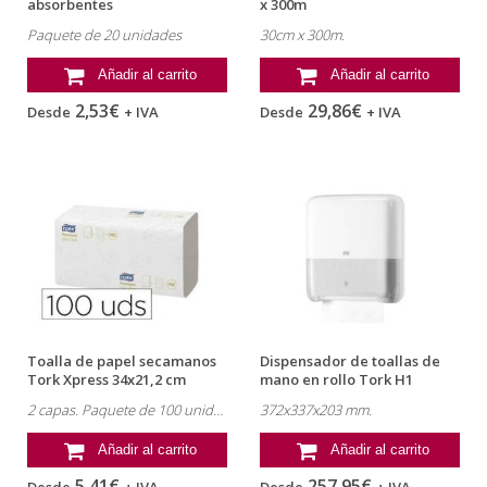
absorbentes
x 300m
Paquete de 20 unidades
30cm x 300m.
Añadir al carrito
Añadir al carrito
2,53€
29,86€
Desde
+ IVA
Desde
+ IVA
Toalla de papel secamanos
Dispensador de toallas de
Tork Xpress 34x21,2 cm
mano en rollo Tork H1
Matic...
2 capas. Paquete de 100 unidades.
372x337x203 mm.
Añadir al carrito
Añadir al carrito
5,41€
257,95€
Desde
+ IVA
Desde
+ IVA