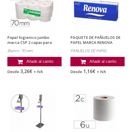
Papel higienico jumbo
PAQUETE DE PAÑUELOS DE
marca CSP 2 capas para
PAPEL MARCA RENOVA
dispensador...
Blanco. 70 mm.
PAÑUELOS DE PAPEL
Añadir al carrito
Añadir al carrito
3,26€
1,16€
Desde
+ IVA
Desde
+ IVA