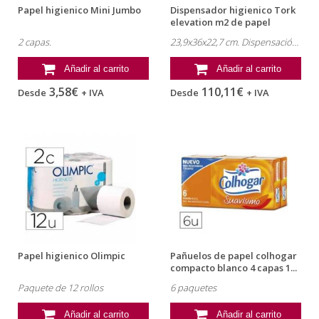
Papel higienico Mini Jumbo
Dispensador higienico Tork
elevation m2 de papel
2 capas.
23,9x36x22,7 cm. Dispensación flexible.
Añadir al carrito
Añadir al carrito
3,58€
110,11€
Desde
+ IVA
Desde
+ IVA
Papel higienico Olimpic
Pañuelos de papel colhogar
compacto blanco 4 capas 1...
Paquete de 12 rollos
6 paquetes
Añadir al carrito
Añadir al carrito