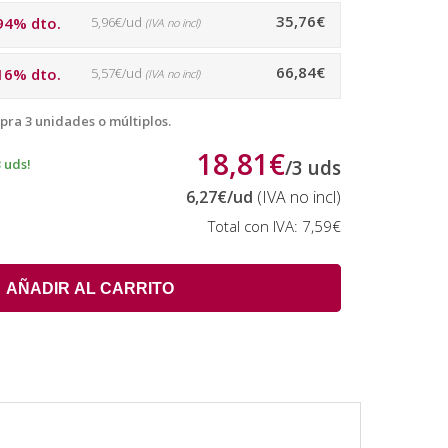
35,76€
94% dto.
5,96€/ud
(IVA no incl)
66,84€
16% dto.
5,57€/ud
(IVA no incl)
pra 3 unidades o múltiplos.
18,81€
 uds!
/
3
uds
6,27€
/ud
(IVA no incl)
Total con IVA:
7,59€
AÑADIR AL CARRITO