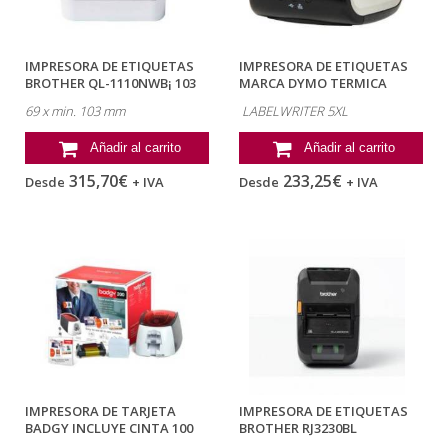
IMPRESORA DE ETIQUETAS
IMPRESORA DE ETIQUETAS
BROTHER QL-1110NWB¡ 103
MARCA DYMO TERMICA
MM CORTE...
LABELWRITER 5XL
69 x min. 103 mm
LABELWRITER 5XL
Añadir al carrito
Añadir al carrito
315,70€
233,25€
Desde
+ IVA
Desde
+ IVA
IMPRESORA DE TARJETA
IMPRESORA DE ETIQUETAS
BADGY INCLUYE CINTA 100
BROTHER RJ3230BL
TARJETAS Y...
PORTATIL HASTA 72...