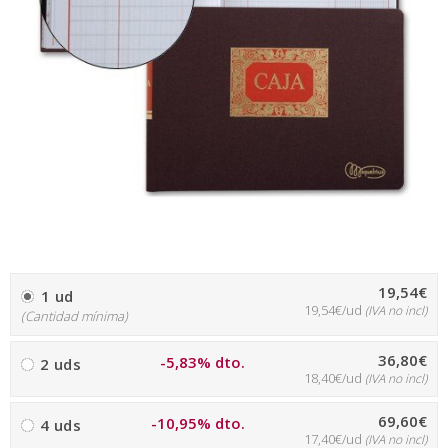
19,54€
1 ud
19,54€/ud
(IVA no incl)
(Cantidad mínima)
36,80€
-5,83% dto.
2 uds
18,40€/ud
(IVA no incl)
69,60€
-10,95% dto.
4 uds
17,40€/ud
(IVA no incl)