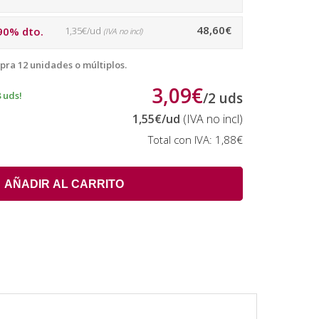
48,60€
90% dto.
1,35€/ud
(IVA no incl)
pra 12 unidades o múltiplos.
3,09€
 uds!
/
2
uds
1,55€
/ud
(IVA no incl)
Total con IVA:
1,88€
AÑADIR AL CARRITO