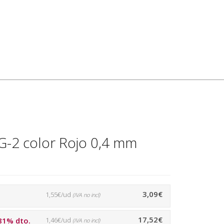
 G-2 color Rojo 0,4 mm
3,09€
1,55€/ud
(IVA no incl)
17,52€
81% dto.
1,46€/ud
(IVA no incl)