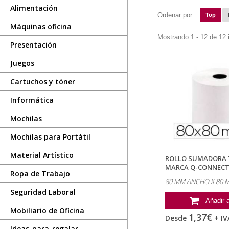
Alimentación
Ordenar por:
Top
Máquinas oficina
Mostrando 1 - 12 de 12 
Presentación
Juegos
Cartuchos y tóner
Informática
Mochilas
Mochilas para Portátil
Material Artístico
ROLLO SUMADORA 
MARCA Q-CONNECT
Ropa de Trabajo
ANCHO X 80...
80 MM ANCHO X 80
Seguridad Laboral
Añadir a
Mobiliario de Oficina
1,37€
Desde
+ IV
Ideas-para-regalar