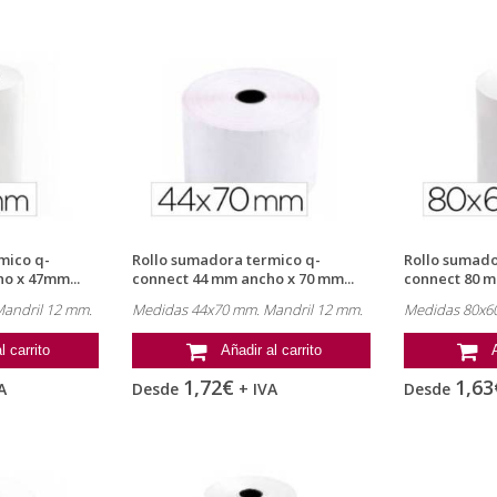
mico q-
Rollo sumadora termico q-
Rollo sumado
o x 47mm...
connect 44 mm ancho x 70 mm...
connect 80 m
andril 12 mm.
Medidas 44x70 mm. Mandril 12 mm.
Medidas 80x60
l carrito
Añadir al carrito
1,72€
1,63
A
Desde
+ IVA
Desde