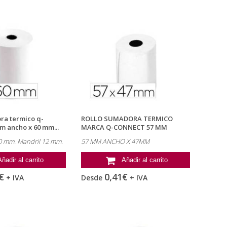
ra termico q-
ROLLO SUMADORA TERMICO
m ancho x 60 mm...
MARCA Q-CONNECT 57 MM
ANCHO X 47MM...
 mm. Mandril 12 mm.
57 MM ANCHO X 47MM
Añadir al carrito
Añadir al carrito
€
0,41€
+ IVA
Desde
+ IVA