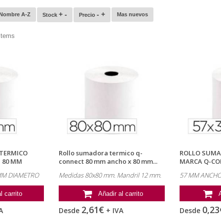
+ -
- +
Nombre A-Z
Mas nuevos
Stock
Precio
items
TERMICO
Rollo sumadora termico q-
ROLLO SUMA
 80 MM
connect 80 mm ancho x 80 mm...
MARCA Q-CO
ANCHO X 35...
 MM DIAMETRO
Medidas 80x80 mm. Mandril 12 mm.
57 MM ANCHO 
l carrito
Añadir al carrito
2,61€
0,23
A
Desde
+ IVA
Desde