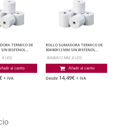
DORA TERMICO DE
ROLLO SUMADORA TERMICO DE
SIN BISFENOL...
80X80X12 MM SIN BISFENOL...
 8 UDS.
80X80X12 MM. 8 UDS.
Añadir al carrito
Añadir al carrito
€
14,49€
+ IVA
Desde
+ IVA
cio