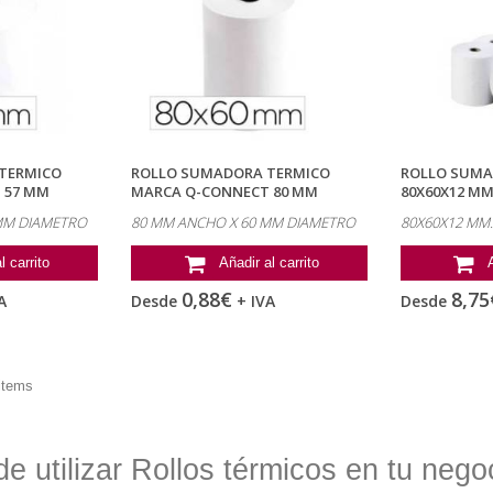
TERMICO
ROLLO SUMADORA TERMICO
ROLLO SUMA
 57 MM
MARCA Q-CONNECT 80 MM
80X60X12 MM 
ANCHO X 60...
 MM DIAMETRO
80 MM ANCHO X 60 MM DIAMETRO
80X60X12 MM.
l carrito
Añadir al carrito
0,88€
8,75
A
Desde
+ IVA
Desde
items
de utilizar Rollos térmicos en tu nego