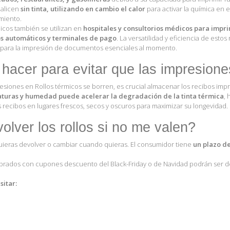
ealicen
sin tinta, utilizando en cambio el calor
para activar la química en 
miento.
icos también se utilizan en
hospitales y consultorios médicos para impri
s automáticos y terminales de pago
. La versatilidad y eficiencia de est
le para la impresión de documentos esenciales al momento.
acer para evitar que las impresione
resiones en Rollos térmicos se borren, es crucial almacenar los recibos i
aturas y humedad puede acelerar la degradación de la tinta térmica
,
recibos en lugares frescos, secos y oscuros para maximizar su longevidad.
lver los rollos si no me valen?
ieras devolver o cambiar cuando quieras. El consumidor tiene
un plazo de
rados con cupones descuento del Black-Friday o de Navidad podrán ser dev
itar: