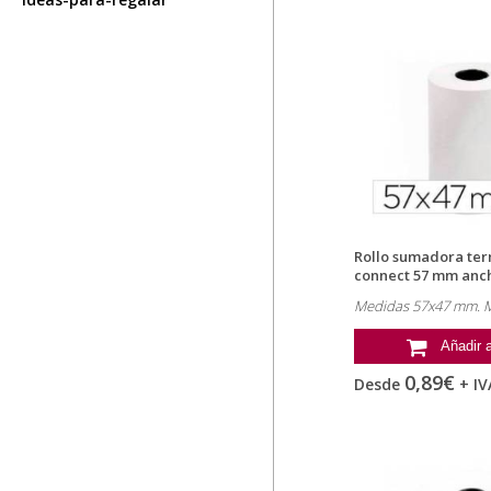
Rollo sumadora ter
connect 57 mm anch
Medidas 57x47 mm. M
Añadir a
0,89€
Desde
+ IV