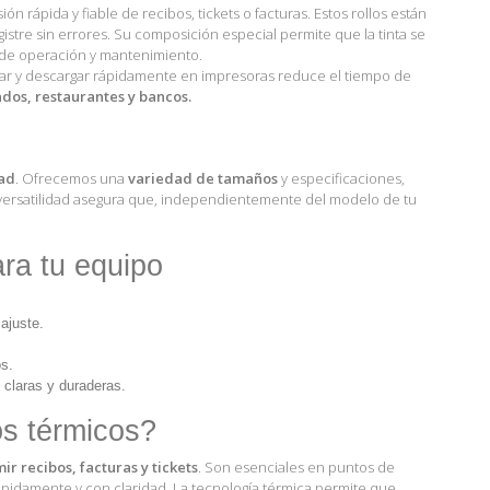
 rápida y fiable de recibos, tickets o facturas. Estos rollos están
istre sin errores. Su composición especial permite que la tinta se
os de operación y mantenimiento.
gar y descargar rápidamente en impresoras reduce el tiempo de
os, restaurantes y bancos.
ad
. Ofrecemos una
variedad de tamaños
y especificaciones,
ta versatilidad asegura que, independientemente del modelo de tu
ra tu equipo
ajuste.
s.
 claras y duraderas.
s térmicos?
ir recibos, facturas y tickets
. Son esenciales en puntos de
pidamente y con claridad. La tecnología térmica permite que