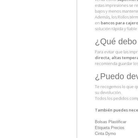
estas impresiones se r
bajos y menos manteni
Además, los Rollos térm
en
bancos para cajero
solución rápida y fiab
¿Qué debo h
Para evitar que las imp
directa, altas temper
recomienda guardar los 
¿Puedo devo
Te recogemos lo que qu
su devolución.
Todos los pedidos comp
También puedes neces
Bolsas Plastificar
Etiqueta Precios
Cinta Dymo