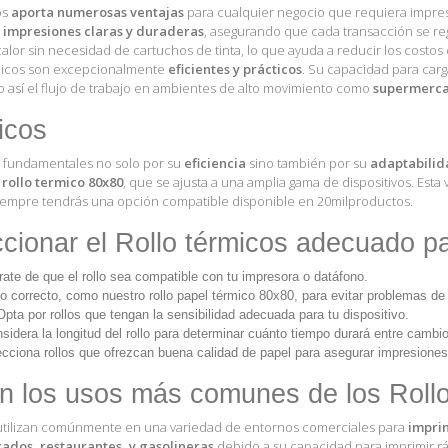
os
aporta numerosas ventajas
para cualquier negocio que requiera impresión
r
impresiones claras y duraderas
, asegurando que cada transacción se reg
 calor sin necesidad de cartuchos de tinta, lo que ayuda a reducir los cost
rmicos son excepcionalmente
eficientes y prácticos
. Su capacidad para car
o así el flujo de trabajo en ambientes de alto movimiento como
supermercad
icos
n fundamentales no solo por su
eficiencia
sino también por su
adaptabilid
 rollo termico 80x80
, que se ajusta a una amplia gama de dispositivos. Es
siempre tendrás una opción compatible disponible en
20milproductos
.
ionar el Rollo térmicos adecuado pa
te de que el rollo sea compatible con tu impresora o datáfono.
o correcto, como nuestro rollo papel térmico 80x80, para evitar problemas de 
pta por rollos que tengan la sensibilidad adecuada para tu dispositivo.
idera la longitud del rollo para determinar cuánto tiempo durará entre cambio
cciona rollos que ofrezcan buena calidad de papel para asegurar impresiones
n los usos más comunes de los Rollo
 utilizan comúnmente en una variedad de entornos comerciales para
imprim
dos, restaurantes, y gasolineras
debido a su capacidad para imprimir rá