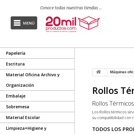
Conoce todas nuestras tiendas ...
MENÚ
Papelería
Escritura
Máquinas ofic
Material Oficina Archivo y
Organización
Rollos Té
Embalaje
Rollos Térmicos
Sobremesa
Los Rollos térmicos si
Material Escolar
su
compatibilidad con 
Limpieza+Higiene y
TODOS LOS PRO