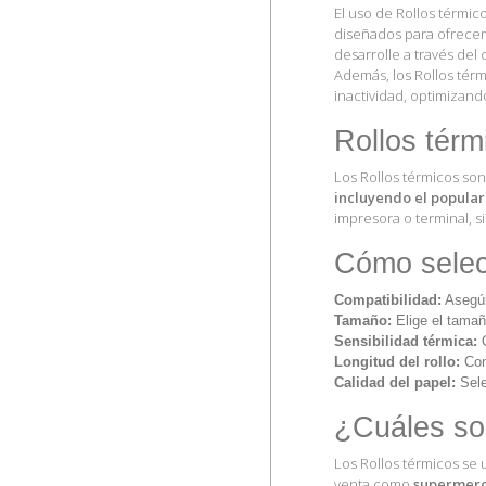
El uso de Rollos térmic
diseñados para ofrece
desarrolle a través del
Además, los Rollos té
inactividad, optimizand
Rollos térm
Los Rollos térmicos so
incluyendo el popular
impresora o terminal, 
Cómo selecc
Compatibilidad:
Asegúra
Tamaño:
Elige el tamañ
Sensibilidad térmica:
O
Longitud del rollo:
Cons
Calidad del papel:
Sele
¿Cuáles so
Los Rollos térmicos se
venta como
supermerca