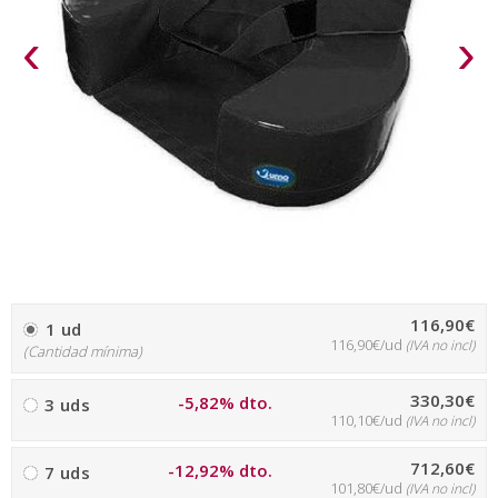
‹
›
116,90€
1 ud
116,90€/ud
(IVA no incl)
(Cantidad mínima)
330,30€
-5,82% dto.
3 uds
110,10€/ud
(IVA no incl)
712,60€
-12,92% dto.
7 uds
101,80€/ud
(IVA no incl)