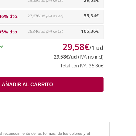
29,58€
29,58€/ud
(IVA no incl)
55,34€
46% dto.
27,67€/ud
(IVA no incl)
105,36€
95% dto.
26,34€/ud
(IVA no incl)
29,58€
s!
/
1
ud
29,58€
/ud
(IVA no incl)
Total con IVA:
35,80€
AÑADIR AL CARRITO
l reconocimiento de las formas, de los colores y el