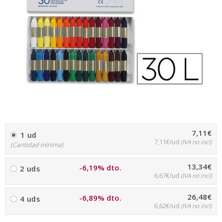
7,11€
1 ud
7,11€/ud
(IVA no incl)
(Cantidad mínima)
13,34€
-6,19% dto.
2 uds
6,67€/ud
(IVA no incl)
26,48€
-6,89% dto.
4 uds
6,62€/ud
(IVA no incl)