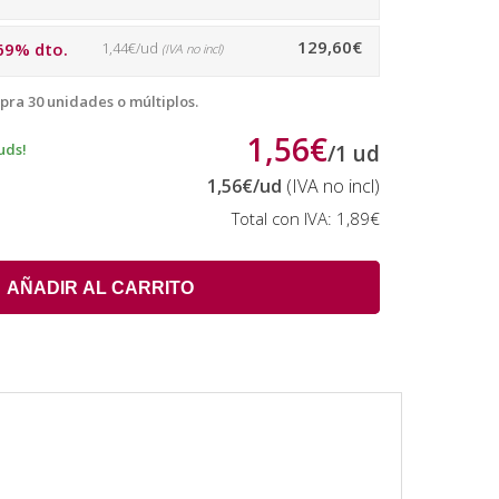
129,60€
69% dto.
1,44€/ud
(IVA no incl)
pra 30 unidades o múltiplos.
1,56€
uds!
/
1
ud
1,56€
/ud
(IVA no incl)
Total con IVA:
1,89€
AÑADIR AL CARRITO