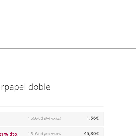
derpapel doble
1,56€
1,56€/ud
(IVA no incl)
45,30€
21% dto.
1,51€/ud
(IVA no incl)