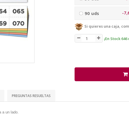
-7,
90 uds
Si quieres una caja, com
¡En Stock 646 
PREGUNTAS RESUELTAS
a a un lado.