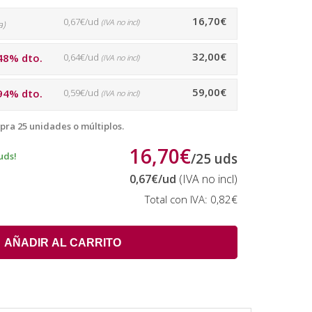
16,70€
0,67€/ud
(IVA no incl)
a)
32,00€
48% dto.
0,64€/ud
(IVA no incl)
59,00€
94% dto.
0,59€/ud
(IVA no incl)
pra 25 unidades o múltiplos.
16,70€
uds!
/
25
uds
0,67€
/ud
(IVA no incl)
Total con IVA:
0,82€
AÑADIR AL CARRITO