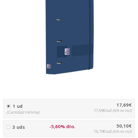
17,69€
1 ud
17,69€/ud
(IVA no incl)
(Cantidad mínima)
50,10€
-5,60% dto.
3 uds
16,70€/ud
(IVA no incl)