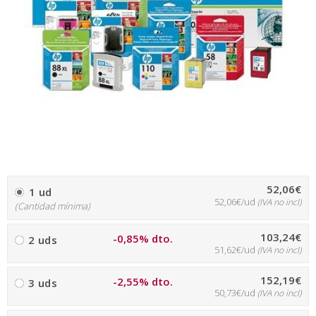
52,06€
1 ud
52,06€/ud
(IVA no incl)
(Cantidad mínima)
103,24€
-0,85% dto.
2 uds
51,62€/ud
(IVA no incl)
152,19€
-2,55% dto.
3 uds
50,73€/ud
(IVA no incl)