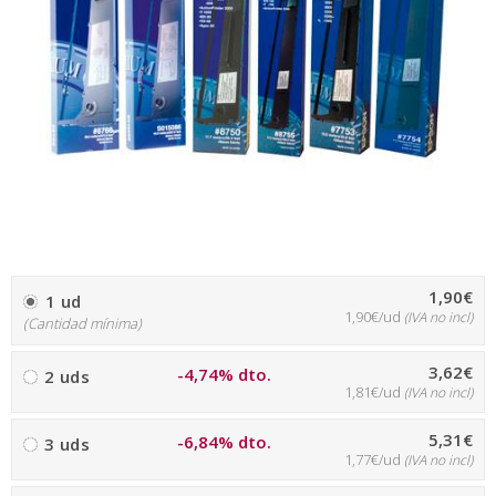
1,90€
1 ud
1,90€/ud
(IVA no incl)
(Cantidad mínima)
3,62€
-4,74% dto.
2 uds
1,81€/ud
(IVA no incl)
5,31€
-6,84% dto.
3 uds
1,77€/ud
(IVA no incl)