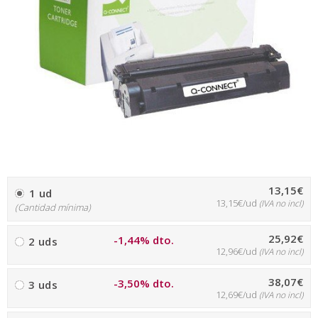
13,15€
1 ud
13,15€/ud
(IVA no incl)
(Cantidad mínima)
25,92€
-1,44% dto.
2 uds
12,96€/ud
(IVA no incl)
38,07€
-3,50% dto.
3 uds
12,69€/ud
(IVA no incl)