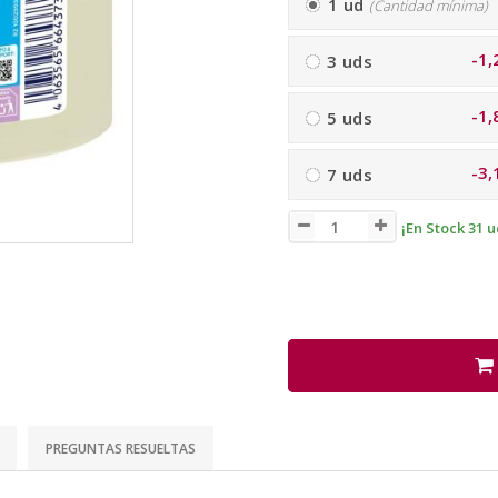
1 ud
(Cantidad mínima)
-1,
3 uds
-1,
5 uds
-3,
7 uds
¡En Stock 31 u
PREGUNTAS RESUELTAS