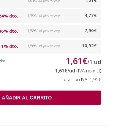
1,61€
1,61€/ud
(IVA no incl)
4,77€
24% dto.
1,59€/ud
(IVA no incl)
7,90€
86% dto.
1,58€/ud
(IVA no incl)
10,92€
11% dto.
1,56€/ud
(IVA no incl)
1,61€
ds!
/
1
ud
1,61€
/ud
(IVA no incl)
Total con IVA:
1,95€
AÑADIR AL CARRITO