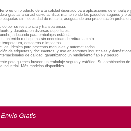
ileno
es un producto de alta calidad diseñado para aplicaciones de embalaje 
era gracias a su adhesivo acrílico, manteniendo los paquetes seguros y pro
 o etiquetas sin necesidad de retirarla, asegurando una presentación profesiona
ido por su resistencia y transparencia.
fuerte y duradera en diversas superficies.
ancho, adecuado para embalajes estándar.
el contenido o etiquetas sin necesidad de retirar la cinta.
 temperatura, desgarros e impactos.
cillos, ideales para procesos manuales y automatizados.
cción de etiquetas y documentos, y uso en entornos industriales y doméstico
ernacionales de calidad, garantizando un rendimiento fiable y seguro.
iente para quienes buscan un embalaje seguro y estético. Su combinación de du
 e industrial. Más modelos disponibles.
 Envío Gratis