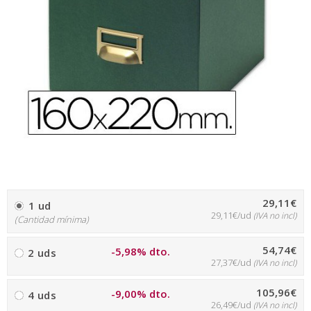
29,11€
1 ud
29,11€/ud
(IVA no incl)
(Cantidad mínima)
54,74€
-5,98% dto.
2 uds
27,37€/ud
(IVA no incl)
105,96€
-9,00% dto.
4 uds
26,49€/ud
(IVA no incl)