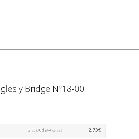
ngles y Bridge Nº18-00
2,73€
2,73€/ud
(IVA no incl)