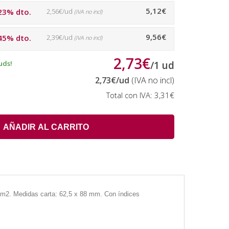
5,12€
23% dto.
2,56€/ud
(IVA no incl)
9,56€
45% dto.
2,39€/ud
(IVA no incl)
2,73€
uds!
/
1
ud
2,73€
/ud
(IVA no incl)
Total con IVA:
3,31€
AÑADIR AL CARRITO
g/m2. Medidas carta: 62,5 x 88 mm. Con índices