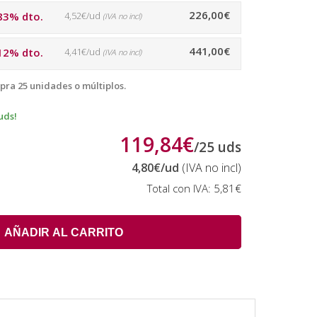
226,00€
83% dto.
4,52€/ud
(IVA no incl)
441,00€
12% dto.
4,41€/ud
(IVA no incl)
pra 25 unidades o múltiplos.
uds!
119,84€
/
25
uds
4,80€
/ud
(IVA no incl)
Total con IVA:
5,81€
AÑADIR AL CARRITO