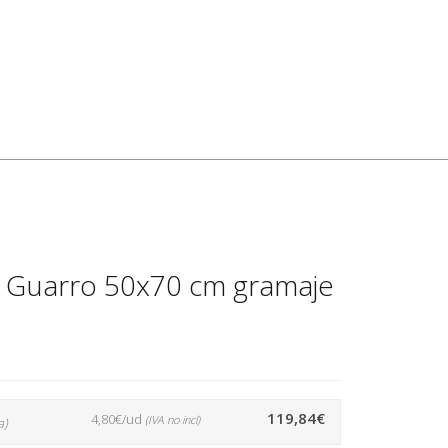
a Guarro 50x70 cm gramaje
119,84€
4,80€/ud
(IVA no incl)
a)