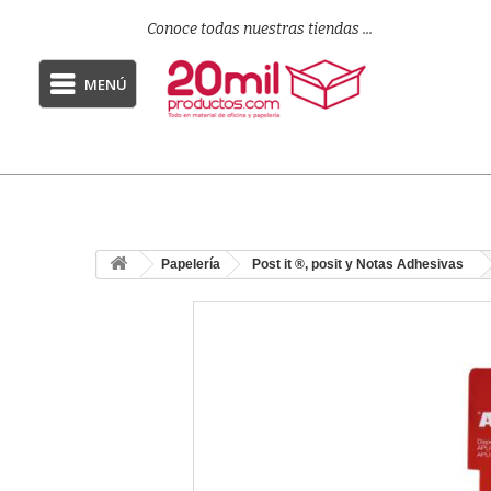
Conoce todas nuestras tiendas ...
MENÚ
Papelería
Post it ®, posit y Notas Adhesivas