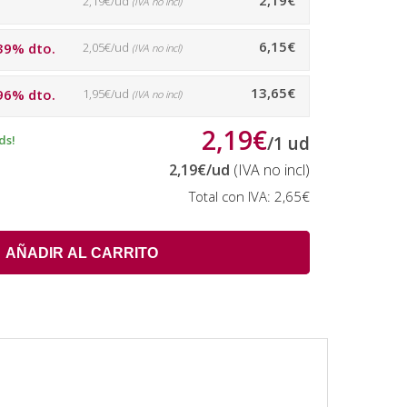
2,19€
2,19€/ud
(IVA no incl)
6,15€
39% dto.
2,05€/ud
(IVA no incl)
13,65€
96% dto.
1,95€/ud
(IVA no incl)
2,19€
ds!
/
1
ud
2,19€
/ud
(IVA no incl)
Total con IVA:
2,65€
AÑADIR AL CARRITO