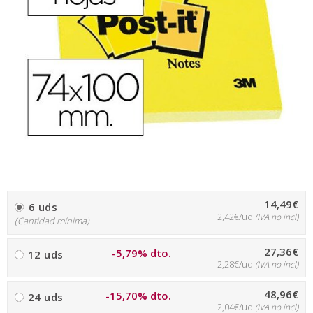
14,49€
6 uds
2,42€/ud
(IVA no incl)
(Cantidad mínima)
27,36€
-5,79% dto.
12 uds
2,28€/ud
(IVA no incl)
48,96€
-15,70% dto.
24 uds
2,04€/ud
(IVA no incl)