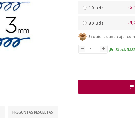
-6,
10 uds
-9,
30 uds
Si quieres una caja, com
¡En Stock 5882
PREGUNTAS RESUELTAS