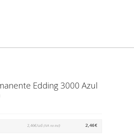
manente Edding 3000 Azul
a
2,46€
2,46€/ud
(IVA no incl)