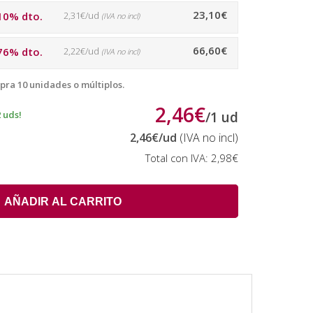
23,10€
10% dto.
2,31€/ud
(IVA no incl)
66,60€
76% dto.
2,22€/ud
(IVA no incl)
pra 10 unidades o múltiplos.
2,46€
 uds!
/
1
ud
2,46€
/ud
(IVA no incl)
Total con IVA:
2,98€
AÑADIR AL CARRITO