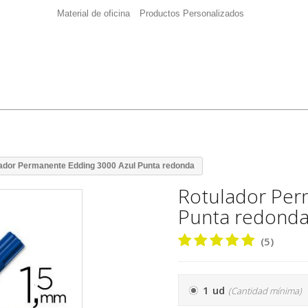
Material de oficina
Productos Personalizados
ador Permanente Edding 3000 Azul Punta redonda
Rotulador Per
Punta redond
(5)
1 ud
(Cantidad mínima)