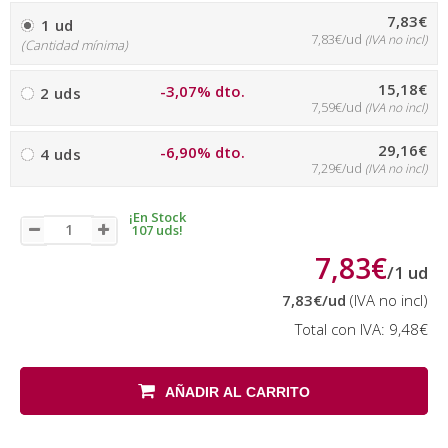
7,83€
1 ud
7,83€/ud
(IVA no incl)
(Cantidad mínima)
15,18€
-3,07% dto.
2 uds
7,59€/ud
(IVA no incl)
29,16€
-6,90% dto.
4 uds
7,29€/ud
(IVA no incl)
¡En Stock
107 uds!
7,83€
/
1
ud
7,83€
/ud
(IVA no incl)
Total con IVA:
9,48€
AÑADIR AL CARRITO