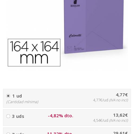
4,77€
1 ud
4,77€/ud
(IVA no incl)
(Cantidad mínima)
13,62€
-4,82% dto.
3 uds
4,54€/ud
(IVA no incl)
29,61€
-11,32% dto.