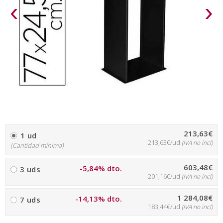
‹
›
213,63€
1 ud
213,63€/ud
(IVA no incl)
(Cantidad mínima)
603,48€
-5,84% dto.
3 uds
201,16€/ud
(IVA no incl)
1 284,08€
-14,13% dto.
7 uds
183,44€/ud
(IVA no incl)