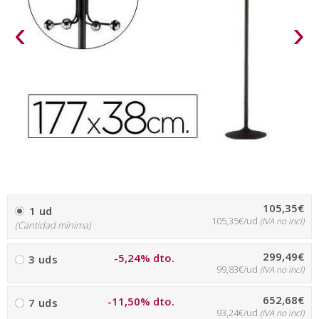
‹
›
105,35€
1 ud
105,35€/ud
(IVA no incl)
(Cantidad mínima)
299,49€
-5,24% dto.
3 uds
99,83€/ud
(IVA no incl)
652,68€
-11,50% dto.
7 uds
93,24€/ud
(IVA no incl)