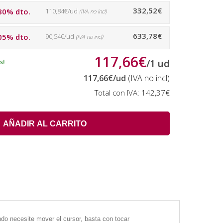
332,52€
80% dto.
110,84€/ud
(IVA no incl)
633,78€
05% dto.
90,54€/ud
(IVA no incl)
117,66€
s!
/
1
ud
117,66€
/ud
(IVA no incl)
Total con IVA:
142,37€
AÑADIR AL CARRITO
ndo necesite mover el cursor, basta con tocar