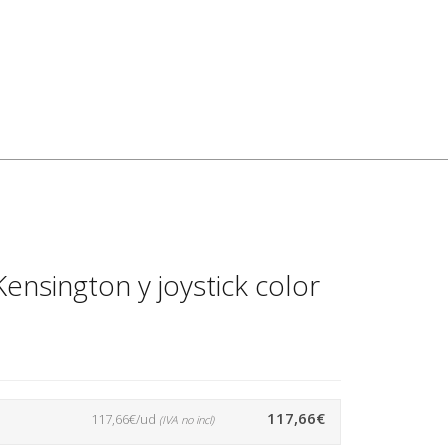
ensington y joystick color
117,66€
117,66€/ud
(IVA no incl)