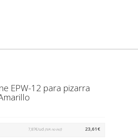
ine EPW-12 para pizarra
 Amarillo
23,61€
7,87€/ud
(IVA no incl)