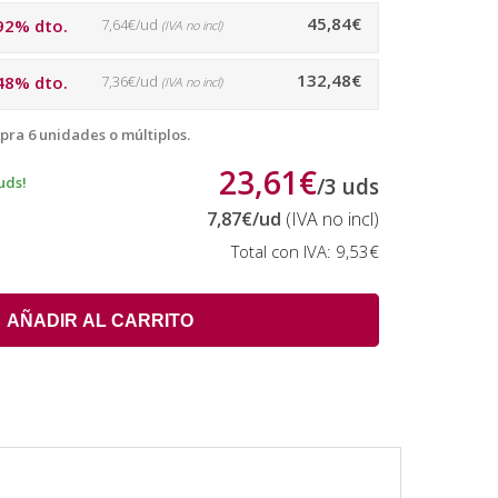
45,84€
92% dto.
7,64€/ud
(IVA no incl)
132,48€
48% dto.
7,36€/ud
(IVA no incl)
pra 6 unidades o múltiplos.
23,61€
uds!
/
3
uds
7,87€
/ud
(IVA no incl)
Total con IVA:
9,53€
AÑADIR AL CARRITO