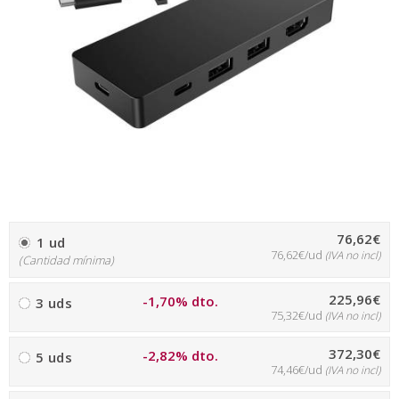
76,62€
1 ud
76,62€/ud
(IVA no incl)
(Cantidad mínima)
225,96€
-1,70% dto.
3 uds
75,32€/ud
(IVA no incl)
372,30€
-2,82% dto.
5 uds
74,46€/ud
(IVA no incl)