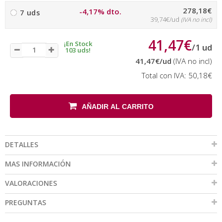
278,18€
-4,17% dto.
7 uds
39,74€/ud
(IVA no incl)
41,47€
¡En Stock
/
1
ud
103 uds!
41,47€
/ud
(IVA no incl)
Total con IVA:
50,18€
AÑADIR AL CARRITO
DETALLES
MAS INFORMACIÓN
VALORACIONES
PREGUNTAS