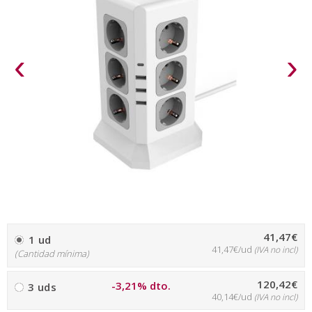
‹
›
41,47€
1 ud
41,47€/ud
(IVA no incl)
(Cantidad mínima)
120,42€
-3,21% dto.
3 uds
40,14€/ud
(IVA no incl)