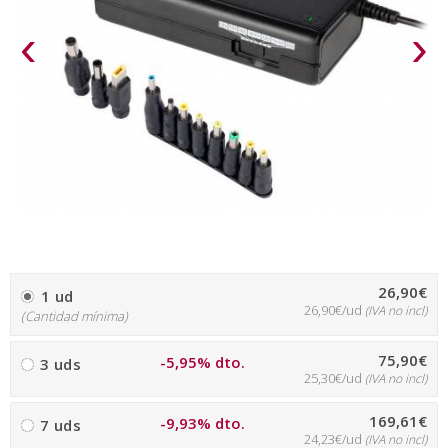
‹
›
26,90€
1 ud
26,90€/ud
(IVA no incl)
(Cantidad mínima)
75,90€
-5,95% dto.
3 uds
25,30€/ud
(IVA no incl)
169,61€
-9,93% dto.
7 uds
24,23€/ud
(IVA no incl)