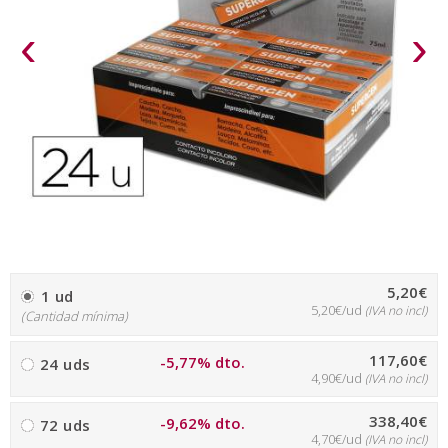
‹
›
5,20€
1 ud
5,20€/ud
(IVA no incl)
(Cantidad mínima)
117,60€
-5,77% dto.
24 uds
4,90€/ud
(IVA no incl)
338,40€
-9,62% dto.
72 uds
4,70€/ud
(IVA no incl)