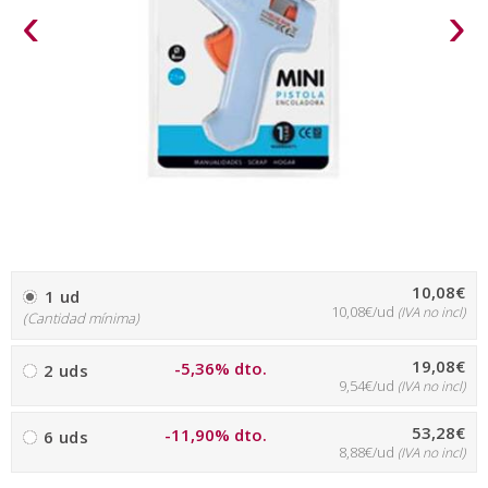
‹
›
10,08€
1 ud
10,08€/ud
(IVA no incl)
(Cantidad mínima)
19,08€
-5,36% dto.
2 uds
9,54€/ud
(IVA no incl)
53,28€
-11,90% dto.
6 uds
8,88€/ud
(IVA no incl)