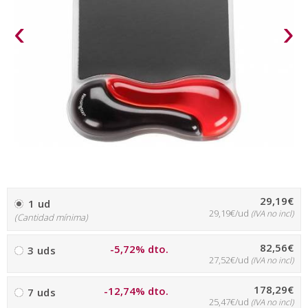
‹
›
29,19€
1 ud
29,19€/ud
(IVA no incl)
(Cantidad mínima)
82,56€
-5,72% dto.
3 uds
27,52€/ud
(IVA no incl)
178,29€
-12,74% dto.
7 uds
25,47€/ud
(IVA no incl)