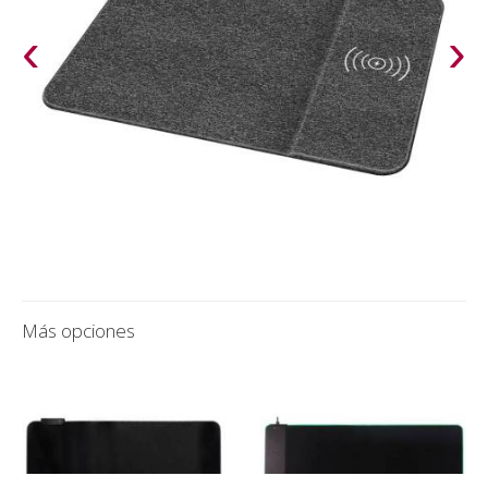
‹
›
Más opciones