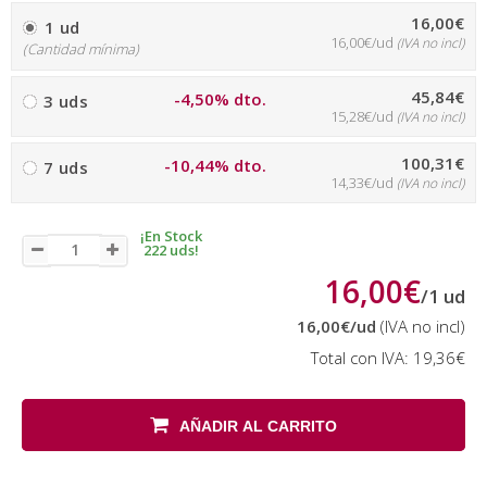
16,00€
1 ud
16,00€/ud
(IVA no incl)
(Cantidad mínima)
45,84€
-4,50% dto.
3 uds
15,28€/ud
(IVA no incl)
100,31€
-10,44% dto.
7 uds
14,33€/ud
(IVA no incl)
¡En Stock
222 uds!
16,00€
/
1
ud
16,00€
/ud
(IVA no incl)
Total con IVA:
19,36€
AÑADIR AL CARRITO