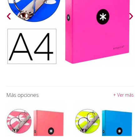
‹
›
Más opciones
+ Ver más