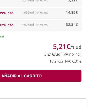
5,21€
5,21€/ud
(IVA no incl)
14,85€
99% dto.
4,95€/ud
(IVA no incl)
32,34€
32% dto.
4,62€/ud
(IVA no incl)
ds!
5,21€
/
1
ud
5,21€
/ud
(IVA no incl)
Total con IVA:
6,31€
AÑADIR AL CARRITO