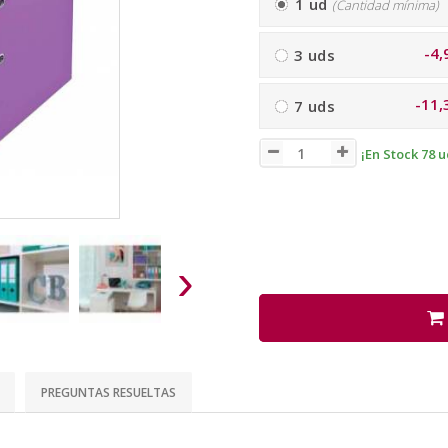
1 ud
(Cantidad mínima)
-4,
3 uds
-11,
7 uds
¡En Stock 78 u
›
PREGUNTAS RESUELTAS