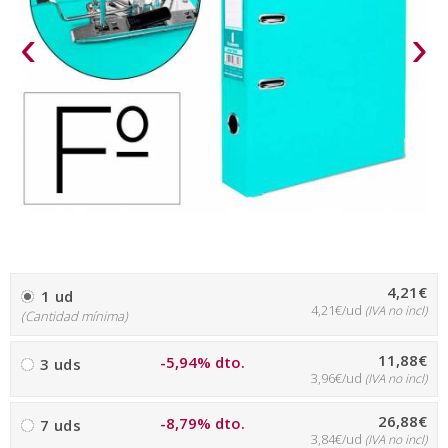
‹
›
4,21€
1 ud
4,21€/ud
(IVA no incl)
(Cantidad mínima)
11,88€
-5,94% dto.
3 uds
3,96€/ud
(IVA no incl)
26,88€
-8,79% dto.
7 uds
3,84€/ud
(IVA no incl)