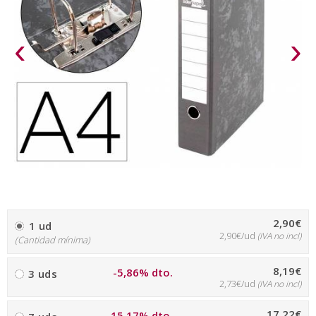
‹
›
2,90€
1 ud
2,90€/ud
(IVA no incl)
(Cantidad mínima)
8,19€
-5,86% dto.
3 uds
2,73€/ud
(IVA no incl)
17,22€
-15,17% dto.