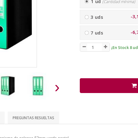
1 ud
(Cantidad mínima)
-3,
3 uds
-6,
7 uds
¡En Stock 8 ud
›
PREGUNTAS RESUELTAS