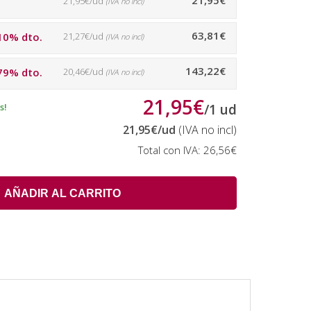
21,95€
21,95€/ud
(IVA no incl)
63,81€
10% dto.
21,27€/ud
(IVA no incl)
143,22€
79% dto.
20,46€/ud
(IVA no incl)
21,95€
s!
/
1
ud
21,95€
/ud
(IVA no incl)
Total con IVA:
26,56€
AÑADIR AL CARRITO