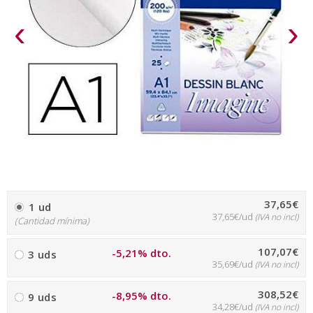
‹
›
37,65€
1 ud
37,65€/ud
(IVA no incl)
(Cantidad mínima)
107,07€
-5,21% dto.
3 uds
35,69€/ud
(IVA no incl)
308,52€
-8,95% dto.
9 uds
34,28€/ud
(IVA no incl)